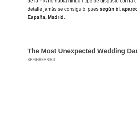
de la FIA no había ningún tipo de disgusto con la 
detalle jamás se consiguió, pues
según él, aparec
España, Madrid.