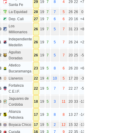
7
29
19
7
8
4
29
22
+7
Santa Fe
8
La Equidad
28
19
7
7
5
26
26
0
9
Dep. Cali
27
19
7
6
6
20
16
+4
Los
0
26
19
7
5
7
31
23
+8
Millionarios
Independiente
1
26
19
7
5
7
26
24
+2
Medellin
Aguilas
2
26
19
7
5
7
20
25
-5
Doradas
Atletico
3
23
19
5
8
6
26
20
+6
Bucaramanga
4
Llaneros
22
19
4
10
5
17
20
-3
Fortaleza
5
22
19
5
7
7
22
27
-5
C.E.I.F.
Jaguares de
6
18
19
5
3
11
20
33
-13
Cordoba
Alianza
7
17
19
3
8
8
13
27
-14
Petrolera
8
Boyaca Chico
17
19
5
2
12
15
32
-17
9
Cucuta
16
19
3
7
9
22
35
-13