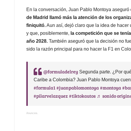
En la conversación, Juan Pablo Montoya aseguró q
de Madrid llamó más la atención de los organiz
finiquitó.
Aun así, dejó claro que la idea de hacer 
y que, posiblemente,
la competición que se tenía
año 2028.
También aseguró que la decisión no fue
sido la razón principal para no hacer la F1 en Col
@formuladelrey
Segunda parte. ¿Por qué 
Caribe a Colombia? Juan Pablo Montoya cuent
#formula1
#juanpablomontoya
#montoya
#ba
#pilarvelazquez
#tiktokautos
♬ sonido origin
Anuncios.