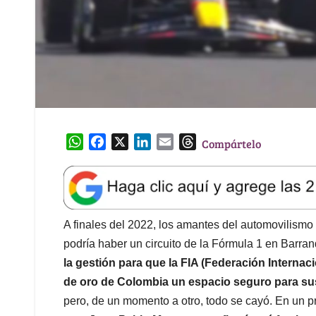
W
F
X
L
E
T
Compártelo
h
a
i
m
h
a
c
n
a
r
t
e
k
i
e
s
b
e
l
a
A
o
d
d
A finales del 2022, los amantes del automovilismo
p
o
I
s
podría haber un circuito de la Fórmula 1 en Barran
p
k
n
la gestión para que la FIA (Federación Internac
de oro de Colombia un espacio seguro para su
pero, de un momento a otro, todo se cayó. En un pr