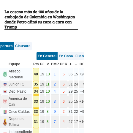
La casona más de 100 años de la
embajada de Colombia en Washington
donde Petro afinó su cara a cara con
Trump
pertura
Clausura
En General
En Casa
Fuera
#
Equipo
Pts
PJ
V
EMP
PER
+
-
DG
Atletico
1
40
19
13
1
5
35
15
+20
Nacional
2
Junior FC
35
19
11
2
6
31
24
+7
3
Dep. Pasto
34
19
10
4
5
29
25
+4
America de
4
33
19
10
3
6
25
15
+10
Cali
5
Once Caldas
33
19
8
9
2
31
22
+9
Deportes
6
31
19
8
7
4
27
17
+10
Tolima
Independiente