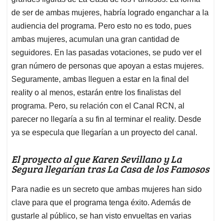
A
o
d
d
p
o
I
s
de ser de ambas mujeres, habría logrado enganchar a la
p
k
n
audiencia del programa. Pero esto no es todo, pues
ambas mujeres, acumulan una gran cantidad de
seguidores. En las pasadas votaciones, se pudo ver el
gran número de personas que apoyan a estas mujeres.
Seguramente, ambas lleguen a estar en la final del
reality o al menos, estarán entre los finalistas del
programa. Pero, su relación con el Canal RCN, al
parecer no llegaría a su fin al terminar el reality. Desde
ya se especula que llegarían a un proyecto del canal.
El proyecto al que Karen Sevillano y La
Segura llegarían tras La Casa de los Famosos
Para nadie es un secreto que ambas mujeres han sido
clave para que el programa tenga éxito. Además de
gustarle al público, se han visto envueltas en varias