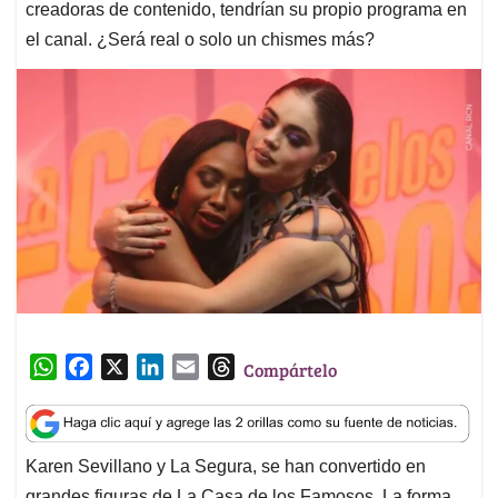
creadoras de contenido, tendrían su propio programa en
el canal. ¿Será real o solo un chismes más?
W
F
X
L
E
T
Compártelo
h
a
i
m
h
a
c
n
a
r
t
e
k
i
e
Karen Sevillano y La Segura, se han convertido en
s
b
e
l
a
grandes figuras de La Casa de los Famosos. La forma