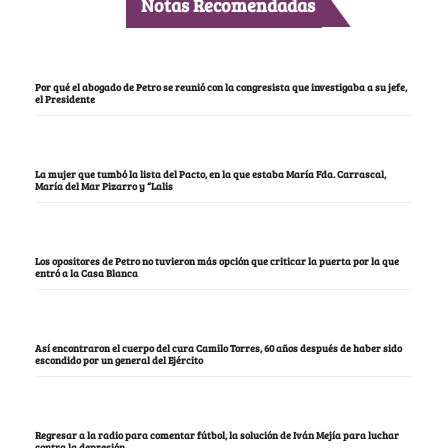
Notas Recomendadas
Por qué el abogado de Petro se reunió con la congresista que investigaba a su jefe,
el Presidente
La mujer que tumbó la lista del Pacto, en la que estaba María Fda. Carrascal,
María del Mar Pizarro y “Lalis
Los opositores de Petro no tuvieron más opción que criticar la puerta por la que
entró a la Casa Blanca
Así encontraron el cuerpo del cura Camilo Torres, 60 años después de haber sido
escondido por un general del Ejército
Regresar a la radio para comentar fútbol, la solución de Iván Mejía para luchar
contra la depresión