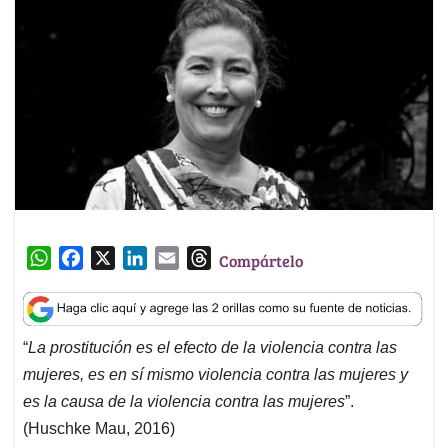
W
F
X
L
E
T
Compártelo
h
a
i
m
h
a
c
n
a
r
t
e
k
i
e
“
La prostitución es el efecto de la violencia contra las
s
b
e
l
a
mujeres, es en sí mismo violencia contra las mujeres y
A
o
d
d
p
o
I
s
es la causa de la violencia contra las mujeres
”.
p
k
n
(Huschke Mau, 2016)