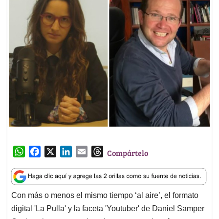
W
F
X
L
E
T
Compártelo
h
a
i
m
h
a
c
n
a
r
t
e
k
i
e
Con más o menos el mismo tiempo ‘al aire’, el formato
s
b
e
l
a
digital 'La Pulla' y la faceta 'Youtuber' de Daniel Samper
A
o
d
d