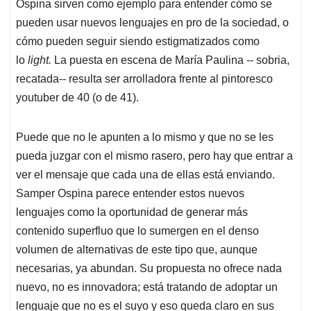
p
o
I
s
Ospina sirven como ejemplo para entender cómo se
p
k
n
pueden usar nuevos lenguajes en pro de la sociedad, o
cómo pueden seguir siendo estigmatizados como
lo
light.
La puesta en escena de María Paulina -- sobria,
recatada-- resulta ser arrolladora frente al pintoresco
youtuber de 40 (o de 41).
Puede que no le apunten a lo mismo y que no se les
pueda juzgar con el mismo rasero, pero hay que entrar a
ver el mensaje que cada una de ellas está enviando.
Samper Ospina parece entender estos nuevos
lenguajes como la oportunidad de generar más
contenido superfluo que lo sumergen en el denso
volumen de alternativas de este tipo que, aunque
necesarias, ya abundan. Su propuesta no ofrece nada
nuevo, no es innovadora; está tratando de adoptar un
lenguaje que no es el suyo y eso queda claro en sus