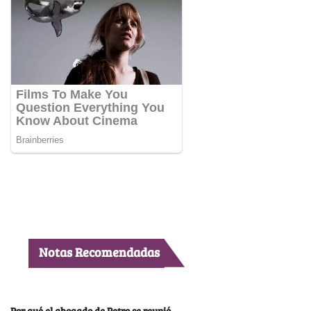
Notas Recomendadas
Por qué el abogado de Petro se reunió