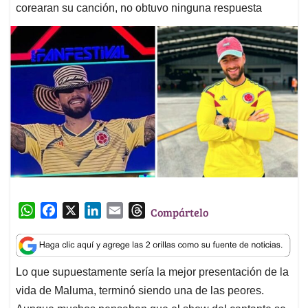
corearan su canción, no obtuvo ninguna respuesta
W
F
X
L
E
T
Compártelo
h
a
i
m
h
a
c
n
a
r
t
e
k
i
e
Lo que supuestamente sería la mejor presentación de la
s
b
e
l
a
vida de Maluma, terminó siendo una de las peores.
A
o
d
d