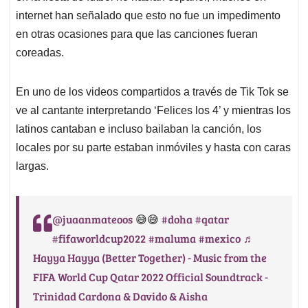
internet han señalado que esto no fue un impedimento
en otras ocasiones para que las canciones fueran
coreadas.
En uno de los videos compartidos a través de Tik Tok se
ve al cantante interpretando ‘Felices los 4’ y mientras los
latinos cantaban e incluso bailaban la canción, los
locales por su parte estaban inmóviles y hasta con caras
largas.
@juaanmateoos
#doha
#qatar
😅😅
#fifaworldcup2022
#maluma
#mexico
♬
Hayya Hayya (Better Together) - Music from the
FIFA World Cup Qatar 2022 Official Soundtrack -
Trinidad Cardona & Davido & Aisha