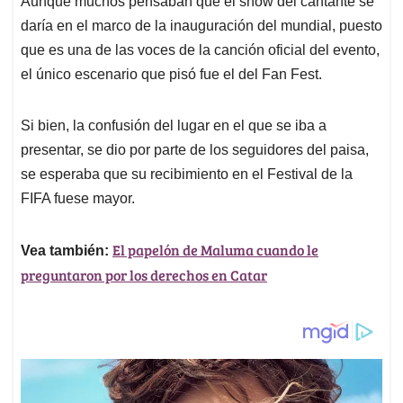
p
o
I
s
Aunque muchos pensaban que el show del cantante se
p
k
n
daría en el marco de la inauguración del mundial, puesto
que es una de las voces de la canción oficial del evento,
el único escenario que pisó fue el del Fan Fest.
Si bien, la confusión del lugar en el que se iba a
presentar, se dio por parte de los seguidores del paisa,
se esperaba que su recibimiento en el Festival de la
FIFA fuese mayor.
El papelón de Maluma cuando le
Vea también:
preguntaron por los derechos en Catar