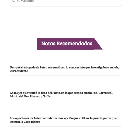
Notas Recomendadas
Por qué el abogado de Petro se reunió con la congresista que investigaba a su jefe,
el Presidente
La mujer que tumbó la lista del Pacto, en la que estaba María Fda. Carrascal,
María del Mar Pizarro y “Lalis
Los opositores de Petro no tuvieron más opción que criticar la puerta por la que
entró a la Casa Blanca