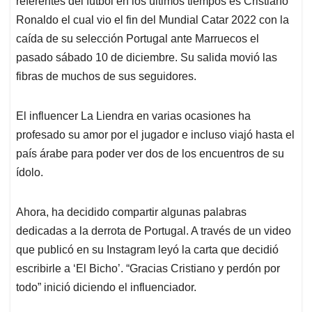
referentes del fútbol en los últimos tiempos es Cristiano
A
o
d
d
p
o
I
s
Ronaldo el cual vio el fin del Mundial Catar 2022 con la
p
k
n
caída de su selección Portugal ante Marruecos el
pasado sábado 10 de diciembre. Su salida movió las
fibras de muchos de sus seguidores.
El influencer La Liendra en varias ocasiones ha
profesado su amor por el jugador e incluso viajó hasta el
país árabe para poder ver dos de los encuentros de su
ídolo.
Ahora, ha decidido compartir algunas palabras
dedicadas a la derrota de Portugal. A través de un video
que publicó en su Instagram leyó la carta que decidió
escribirle a ‘El Bicho’. “Gracias Cristiano y perdón por
todo” inició diciendo el influenciador.