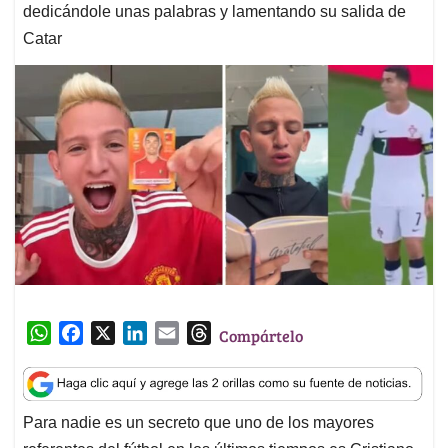
dedicándole unas palabras y lamentando su salida de
Catar
W
F
X
L
E
T
Compártelo
h
a
i
m
h
a
c
n
a
r
t
e
k
i
e
Para nadie es un secreto que uno de los mayores
s
b
e
l
a