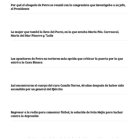
Por qué el abogado de Petro se reunió con la congresista que investigaba a su jefe,
el Presidente
La mujer que tumbó la lista del Pacto, en la que estaba María Fda. Carrascal,
María del Mar Pizarro y “Lalis
Los opositores de Petro no tuvieron más opción que criticar la puerta por la que
entró a la Casa Blanca
Así encontraron el cuerpo del cura Camilo Torres, 60 años después de haber sido
escondido por un general del Ejército
Regresar a la radio para comentar fútbol, la solución de Iván Mejía para luchar
contra la depresión