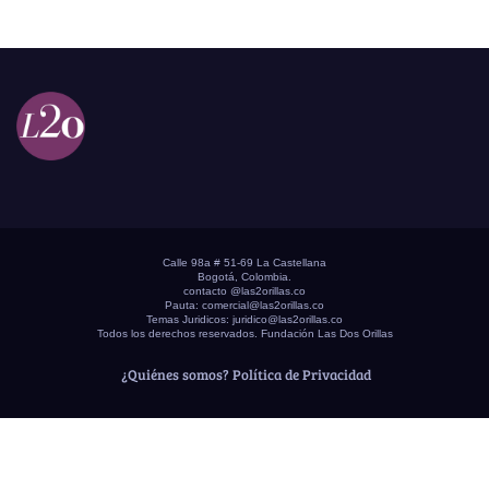
Calle 98a # 51-69 La Castellana
Bogotá, Colombia.
contacto @las2orillas.co
Pauta:
comercial@las2orillas.co
Temas Juridicos:
juridico@las2orillas.co
Todos los derechos reservados. Fundación Las Dos Orillas
¿Quiénes somos?
Política de Privacidad