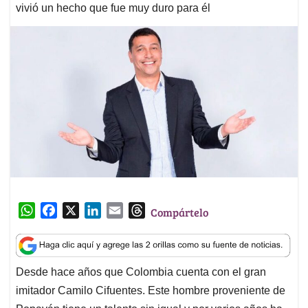
vivió un hecho que fue muy duro para él
W
F
X
L
E
T
Compártelo
h
a
i
m
h
a
c
n
a
r
t
e
k
i
e
Desde hace años que Colombia cuenta con el gran
s
b
e
l
a
imitador Camilo Cifuentes. Este hombre proveniente de
A
o
d
d