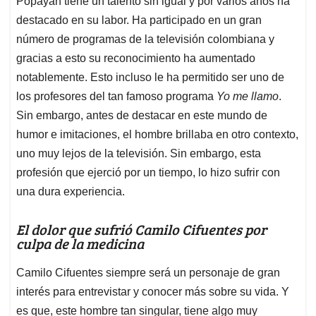
p
o
I
s
Popayán tiene un talento sin igual y por varios años ha
p
k
n
destacado en su labor. Ha participado en un gran
número de programas de la televisión colombiana y
gracias a esto su reconocimiento ha aumentado
notablemente. Esto incluso le ha permitido ser uno de
los profesores del tan famoso programa
Yo me llamo
.
Sin embargo, antes de destacar en este mundo de
humor e imitaciones, el hombre brillaba en otro contexto,
uno muy lejos de la televisión. Sin embargo, esta
profesión que ejerció por un tiempo, lo hizo sufrir con
una dura experiencia.
El dolor que sufrió Camilo Cifuentes por
culpa de la medicina
Camilo Cifuentes siempre será un personaje de gran
interés para entrevistar y conocer más sobre su vida. Y
es que, este hombre tan singular, tiene algo muy