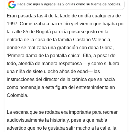
a
c
n
a
r
t
e
k
i
e
Eran pasadas las 4 de la tarde de un día cualquiera de
s
b
e
l
a
1997. Comenzaba a hacer frío y el viento que bajaba por
A
o
d
d
p
o
I
s
la calle 85 de Bogotá parecía posarse justo en la
p
k
n
entrada de la casa de la familia Castaño Valencia,
donde se realizaba una grabación con doña Gloria,
‘Primera dama de la pantalla chica’. Ella, a pesar de
todo, atendía de manera respetuosa —y como si fuera
una niña de siete u ocho años de edad— las
instrucciones del director de la crónica que se hacía
como homenaje a esta figura del entretenimiento en
Colombia.
La escena que se rodaba era importante para recrear
audiovisualmente la historia y, pese a que había
advertido que no le gustaba salir mucho a la calle, la