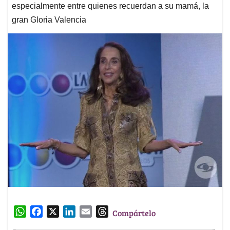
especialmente entre quienes recuerdan a su mamá, la
gran Gloria Valencia
W
F
X
L
E
T
Compártelo
h
a
i
m
h