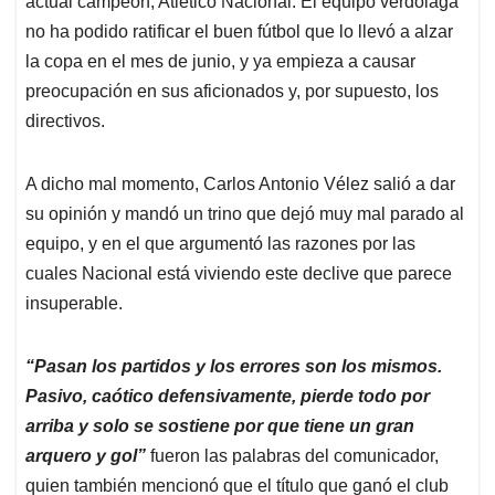
p
o
I
s
actual campeón, Atlético Nacional. El equipo verdolaga
p
k
n
no ha podido ratificar el buen fútbol que lo llevó a alzar
la copa en el mes de junio, y ya empieza a causar
preocupación en sus aficionados y, por supuesto, los
directivos.
A dicho mal momento, Carlos Antonio Vélez salió a dar
su opinión y mandó un trino que dejó muy mal parado al
equipo, y en el que argumentó las razones por las
cuales Nacional está viviendo este declive que parece
insuperable.
“Pasan los partidos y los errores son los mismos.
Pasivo, caótico defensivamente, pierde todo por
arriba y solo se sostiene por que tiene un gran
arquero y gol”
fueron las palabras del comunicador,
quien también mencionó que el título que ganó el club