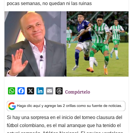
pocas semanas, no quedan ni las ruinas
W
F
X
L
E
T
Compártelo
h
a
i
m
h
a
c
n
a
r
t
e
k
i
e
Si hay una sorpresa en el inicio del torneo clausura del
s
b
e
l
a
fútbol colombiano, es el mal arranque que ha tenido el
A
o
d
d