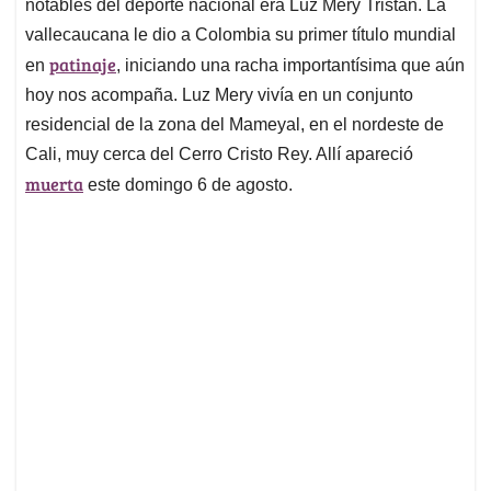
notables del deporte nacional era Luz Mery Tristán. La
A
o
d
d
p
o
I
s
vallecaucana le dio a Colombia su primer título mundial
p
k
n
patinaje
en
, iniciando una racha importantísima que aún
hoy nos acompaña. Luz Mery vivía en un conjunto
residencial de la zona del Mameyal, en el nordeste de
Cali, muy cerca del Cerro Cristo Rey. Allí apareció
muerta
este domingo 6 de agosto.