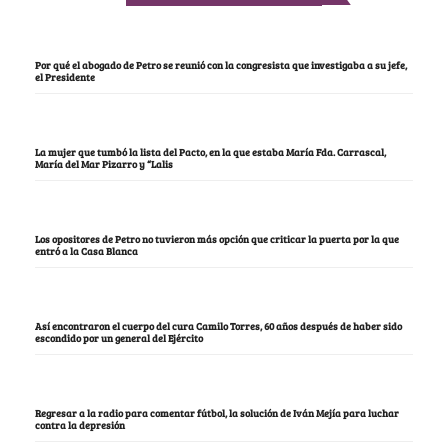
Por qué el abogado de Petro se reunió con la congresista que investigaba a su jefe,
el Presidente
La mujer que tumbó la lista del Pacto, en la que estaba María Fda. Carrascal,
María del Mar Pizarro y “Lalis
Los opositores de Petro no tuvieron más opción que criticar la puerta por la que
entró a la Casa Blanca
Así encontraron el cuerpo del cura Camilo Torres, 60 años después de haber sido
escondido por un general del Ejército
Regresar a la radio para comentar fútbol, la solución de Iván Mejía para luchar
contra la depresión