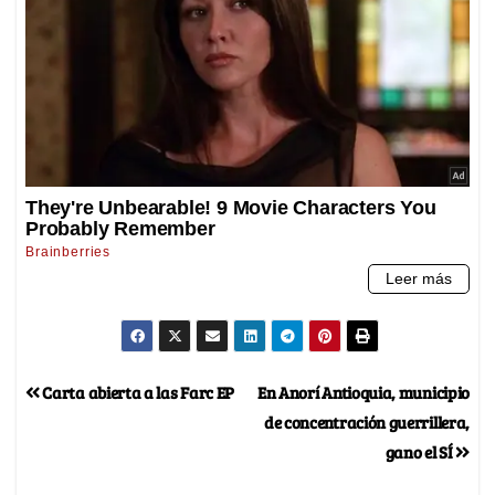
Carta abierta a las Farc EP
En Anorí Antioquia, municipio
de concentración guerrillera,
gano el SÍ