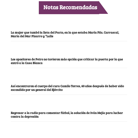
Notas Recomendadas
La mujer que tumbó la lista del Pacto, en la que estaba María Fda. Carrascal,
María del Mar Pizarro y “Lalis
Los opositores de Petro no tuvieron más opción que criticar la puerta por la que
entró a la Casa Blanca
Así encontraron el cuerpo del cura Camilo Torres, 60 años después de haber sido
escondido por un general del Ejército
Regresar a la radio para comentar fútbol, la solución de Iván Mejía para luchar
contra la depresión