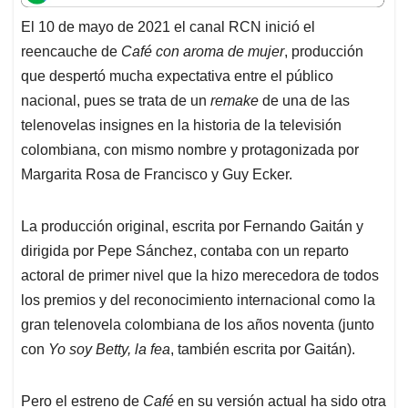
t
e
k
i
e
El 10 de mayo de 2021 el canal RCN inició el
s
b
e
l
a
reencauche de
Café con aroma de mujer
, producción
A
o
d
d
p
o
I
s
que despertó mucha expectativa entre el público
p
k
n
nacional, pues se trata de un
remake
de una de las
telenovelas insignes en la historia de la televisión
colombiana, con mismo nombre y protagonizada por
Margarita Rosa de Francisco y Guy Ecker.
La producción original, escrita por Fernando Gaitán y
dirigida por Pepe Sánchez, contaba con un reparto
actoral de primer nivel que la hizo merecedora de todos
los premios y del reconocimiento internacional como la
gran telenovela colombiana de los años noventa (junto
con
Yo soy Betty, la fea
, también escrita por Gaitán).
Pero el estreno de
Café
en su versión actual ha sido otra