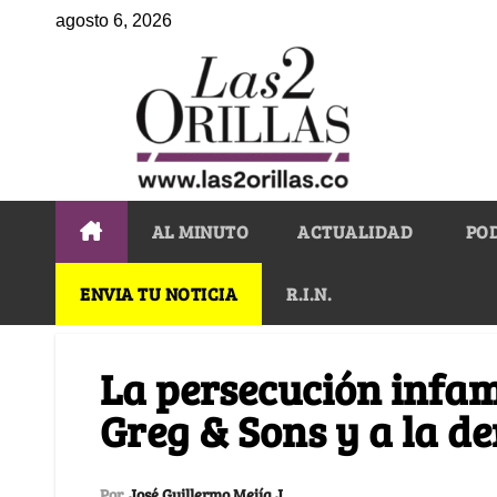
agosto 6, 2026
AL MINUTO
ACTUALIDAD
PO
ENVIA TU NOTICIA
R.I.N.
La persecución infa
Greg & Sons y a la d
Por
José Guillermo Mejía J.