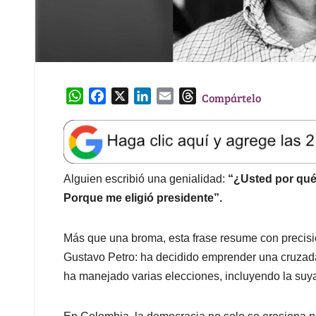
W
F
X
L
E
T
Compártelo
h
a
i
m
h
a
c
n
a
r
t
e
k
i
e
s
b
e
l
a
A
o
d
d
Alguien escribió una genialidad:
“¿Usted por qué
p
o
I
s
Porque me eligió presidente”.
p
k
n
Más que una broma, esta frase resume con precisió
Gustavo Petro: ha decidido emprender una cruzada 
ha manejado varias elecciones, incluyendo la suy