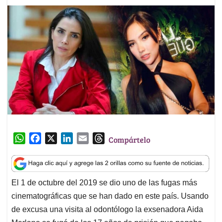
W
F
X
L
E
T
Compártelo
h
a
i
m
h
a
c
n
a
r
t
e
k
i
e
El 1 de octubre del 2019 se dio uno de las fugas más
s
b
e
l
a
cinematográficas que se han dado en este país. Usando
A
o
d
d
p
o
I
s
de excusa una visita al odontólogo la exsenadora Aida
p
k
n