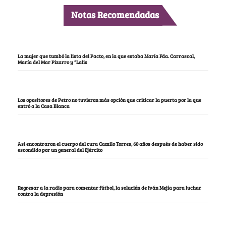
Notas Recomendadas
La mujer que tumbó la lista del Pacto, en la que estaba María Fda. Carrascal,
María del Mar Pizarro y “Lalis
Los opositores de Petro no tuvieron más opción que criticar la puerta por la que
entró a la Casa Blanca
Así encontraron el cuerpo del cura Camilo Torres, 60 años después de haber sido
escondido por un general del Ejército
Regresar a la radio para comentar fútbol, la solución de Iván Mejía para luchar
contra la depresión