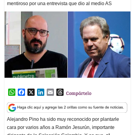
mentiroso por una entrevista que dio al medio AS
W
F
X
L
E
T
Compártelo
h
a
i
m
h
a
c
n
a
r
t
e
k
i
e
Alejandro Pino ha sido muy reconocido por plantarle
s
b
e
l
a
cara por varios años a Ramón Jesurún, importante
A
o
d
d