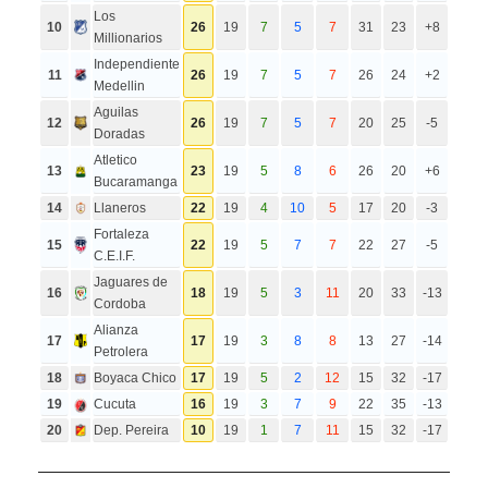
Los
10
26
19
7
5
7
31
23
+8
Millionarios
Independiente
11
26
19
7
5
7
26
24
+2
Medellin
Aguilas
12
26
19
7
5
7
20
25
-5
Doradas
Atletico
13
23
19
5
8
6
26
20
+6
Bucaramanga
14
Llaneros
22
19
4
10
5
17
20
-3
Fortaleza
15
22
19
5
7
7
22
27
-5
C.E.I.F.
Jaguares de
16
18
19
5
3
11
20
33
-13
Cordoba
Alianza
17
17
19
3
8
8
13
27
-14
Petrolera
18
Boyaca Chico
17
19
5
2
12
15
32
-17
19
Cucuta
16
19
3
7
9
22
35
-13
20
Dep. Pereira
10
19
1
7
11
15
32
-17