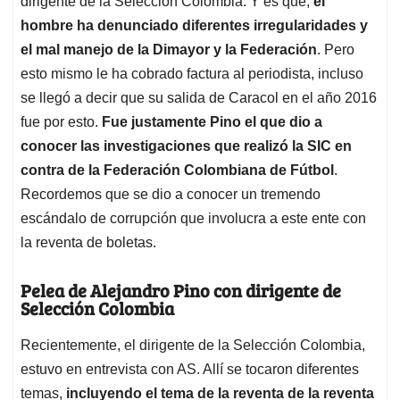
p
o
I
s
dirigente de la Selección Colombia. Y es que,
el
p
k
n
hombre ha denunciado diferentes irregularidades y
el mal manejo de la Dimayor y la Federación
. Pero
esto mismo le ha cobrado factura al periodista, incluso
se llegó a decir que su salida de Caracol en el año 2016
fue por esto.
Fue justamente Pino el que dio a
conocer las investigaciones que realizó la SIC en
contra de la Federación Colombiana de Fútbol
.
Recordemos que se dio a conocer un tremendo
escándalo de corrupción que involucra a este ente con
la reventa de boletas.
Pelea de Alejandro Pino con dirigente de
Selección Colombia
Recientemente, el dirigente de la Selección Colombia,
estuvo en entrevista con AS. Allí se tocaron diferentes
temas,
incluyendo el tema de la reventa de la reventa