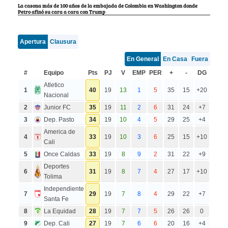
La casona más de 100 años de la embajada de Colombia en Washington donde
Petro afinó su cara a cara con Trump
Apertura
Clausura
En General
En Casa
Fuera
#
Equipo
Pts
PJ
V
EMP
PER
+
-
DG
Atletico
1
40
19
13
1
5
35
15
+20
Nacional
2
Junior FC
35
19
11
2
6
31
24
+7
3
Dep. Pasto
34
19
10
4
5
29
25
+4
America de
4
33
19
10
3
6
25
15
+10
Cali
5
Once Caldas
33
19
8
9
2
31
22
+9
Deportes
6
31
19
8
7
4
27
17
+10
Tolima
Independiente
7
29
19
7
8
4
29
22
+7
Santa Fe
8
La Equidad
28
19
7
7
5
26
26
0
9
Dep. Cali
27
19
7
6
6
20
16
+4