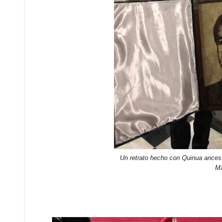
Un retrato hecho con Quinua ancest
M