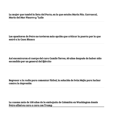
La mujer que tumbó la lista del Pacto, en la que estaba María Fda. Carrascal,
María del Mar Pizarro y “Lalis
Los opositores de Petro no tuvieron más opción que criticar la puerta por la que
entró a la Casa Blanca
Así encontraron el cuerpo del cura Camilo Torres, 60 años después de haber sido
escondido por un general del Ejército
Regresar a la radio para comentar fútbol, la solución de Iván Mejía para luchar
contra la depresión
La casona más de 100 años de la embajada de Colombia en Washington donde
Petro afinó su cara a cara con Trump