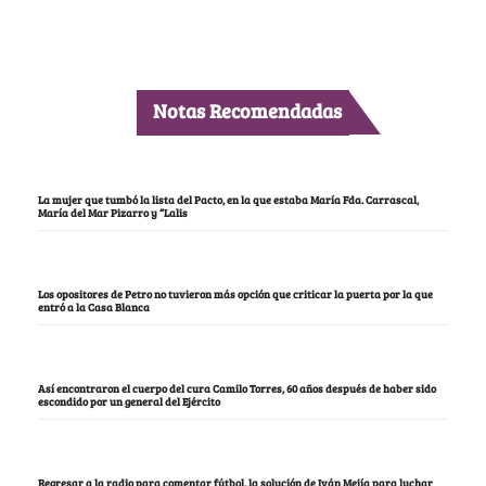
Notas Recomendadas
La mujer que tumbó la lista del Pacto, en la que estaba María Fda. Carrascal,
María del Mar Pizarro y “Lalis
Los opositores de Petro no tuvieron más opción que criticar la puerta por la que
entró a la Casa Blanca
Así encontraron el cuerpo del cura Camilo Torres, 60 años después de haber sido
escondido por un general del Ejército
Regresar a la radio para comentar fútbol, la solución de Iván Mejía para luchar