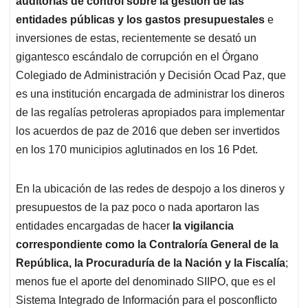
p
o
I
s
auditorias de control sobre la gestión de las
p
k
n
entidades públicas y los gastos presupuestales
e
inversiones de estas, recientemente se desató un
gigantesco escándalo de corrupción en el Órgano
Colegiado de Administración y Decisión Ocad Paz, que
es una institución encargada de administrar los dineros
de las regalías petroleras apropiados para implementar
los acuerdos de paz de 2016 que deben ser invertidos
en los 170 municipios aglutinados en los 16 Pdet.
En la ubicación de las redes de despojo a los dineros y
presupuestos de la paz poco o nada aportaron las
entidades encargadas de hacer
la vigilancia
correspondiente como la Contraloría General de la
República, la Procuraduría de la Nación y la Fiscalía
;
menos fue el aporte del denominado SIIPO, que es el
Sistema Integrado de Información para el posconflicto