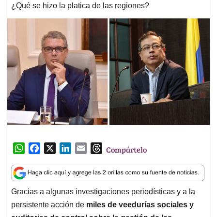
¿Qué se hizo la platica de las regiones?
W
F
X
L
E
T
Compártelo
h
a
i
m
h
a
c
n
a
r
t
e
k
i
e
Gracias a algunas investigaciones periodísticas y a la
s
b
e
l
a
persistente acción de
miles de veedurías sociales y
A
o
d
d