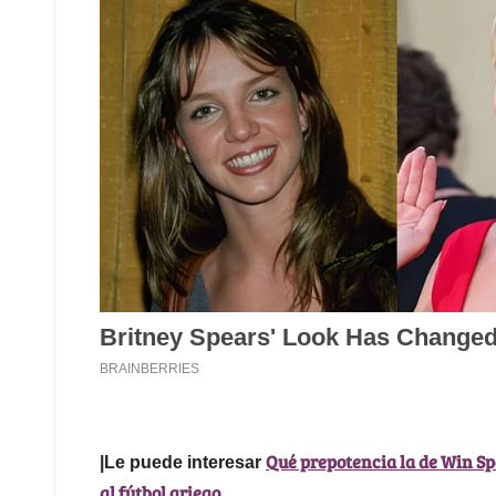
Qué prepotencia la de Win Sp
|Le puede interesar
al fútbol griego