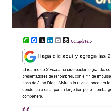
W
F
X
L
E
T
Compártelo
h
a
i
m
h
a
c
n
a
r
t
e
k
i
e
s
b
e
l
a
A
o
d
d
El rearme de
Semana
ha sido bastante grande, con
p
o
I
s
presentadores de renombres, con el fin de impulsar 
p
k
n
paso de Juan Diego Alvira a la revista, poco era lo
donde iba a estar por un largo tiempo. Sin embarg
compañera.