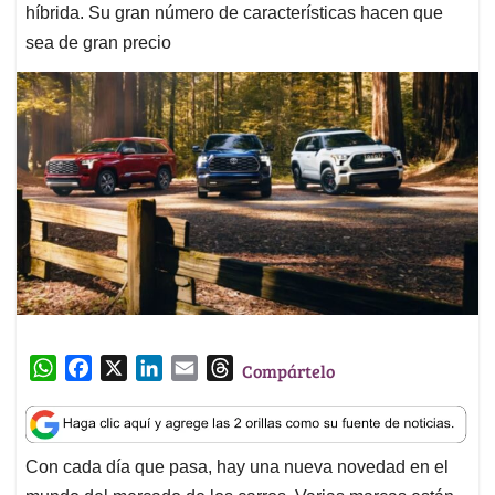
híbrida. Su gran número de características hacen que
sea de gran precio
W
F
X
L
E
T
Compártelo
h
a
i
m
h
a
c
n
a
r
t
e
k
i
e
Con cada día que pasa, hay una nueva novedad en el
s
b
e
l
a