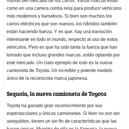
mundo del mercado de los carros. Varias marcas están
A
o
d
d
p
o
I
s
como en una carrera contra reloj para producir vehículos
p
k
n
más modernos y llamativos. Si bien son muchos los
carros eléctricos que son nuevos, los híbridos también
están haciendo fuerza. Y es que, hay una transición
interesante en todo el mundo, respecto al uso de estos
vehículos. Pero es que ha sido tanta la fuerza que han
tomado que incluso grandes marcas, están optando por
este mercado. Un claro ejemplo de esto es la nueva
camioneta de Toyota. Un increíble y potente modelo
único de la reconocida marca japonesa.
Sequoia, la nueva camioneta de Toyota
Toyota ha ganado gran reconocimiento por sus
espectaculares y únicas camionetas. Si bien no son tan
asequibles, tienen un sin fin de características que las
hacen únicas. Muestra de ella es la Sequoia, la nueva