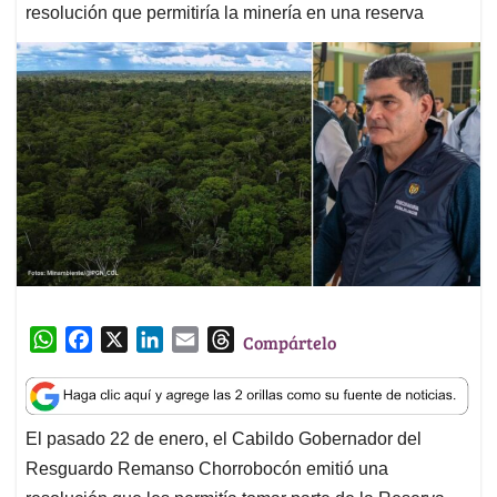
resolución que permitiría la minería en una reserva
W
F
X
L
E
T
Compártelo
h
a
i
m
h
a
c
n
a
r
t
e
k
i
e
El pasado 22 de enero, el Cabildo Gobernador del
s
b
e
l
a
Resguardo Remanso Chorrobocón emitió una
A
o
d
d