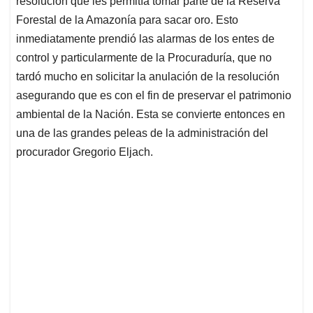
p
o
I
s
resolución que les permitía tomar parte de la Reserva
p
k
n
Forestal de la Amazonía para sacar oro. Esto
inmediatamente prendió las alarmas de los entes de
control y particularmente de la Procuraduría, que no
tardó mucho en solicitar la anulación de la resolución
asegurando que es con el fin de preservar el patrimonio
ambiental de la Nación. Esta se convierte entonces en
una de las grandes peleas de la administración del
procurador Gregorio Eljach.