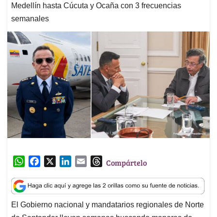
Medellín hasta Cúcuta y Ocaña con 3 frecuencias
semanales
W
F
X
L
E
T
Compártelo
h
a
i
m
h
a
c
n
a
r
t
e
k
i
e
El Gobierno nacional y mandatarios regionales de Norte
s
b
e
l
a