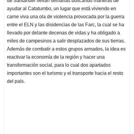
de Santander llevan semanas buscando maneras de
A
o
d
d
p
o
I
s
ayudar al Catatumbo, un lugar que está viviendo en
p
k
n
carne viva una ola de violencia provocada por la guerra
entre el ELN y las disidencias de las Farc, la cual se ha
llevado por delante decenas de vidas y ha obligado a
miles de campesinos a salir desplazados de sus tierras.
Además de combatir a estos grupos armados, la idea es
reactivar la economía de la región y hacer una
transformación social, para lo cual dos apartados
importantes son el turismo y el transporte hacia el resto
del país.