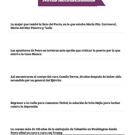
La mujer que tumbó la lista del Pacto, en la que estaba María Fda. Carrascal,
María del Mar Pizarro y “Lalis
Los opositores de Petro no tuvieron más opción que criticar la puerta por la que
entró a la Casa Blanca
Así encontraron el cuerpo del cura Camilo Torres, 60 años después de haber sido
escondido por un general del Ejército
Regresar a la radio para comentar fútbol, la solución de Iván Mejía para luchar
contra la depresión
La casona más de 100 años de la embajada de Colombia en Washington donde
Petro afinó su cara a cara con Trump