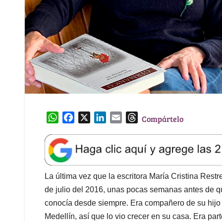
W
F
X
L
E
T
Compártelo
h
a
i
m
h
a
c
n
a
r
t
e
k
i
e
s
b
e
l
a
A
o
d
d
La última vez que la escritora María Cristina Restr
p
o
I
s
de julio del 2016, unas pocas semanas antes de que
p
k
n
conocía desde siempre. Era compañero de su hijo
Medellín, así que lo vio crecer en su casa. Era par