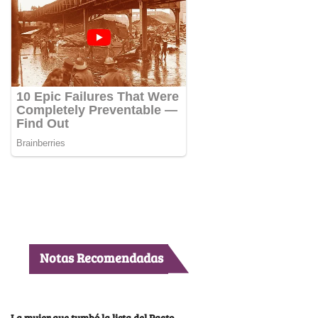
Notas Recomendadas
La mujer que tumbó la lista del Pacto,