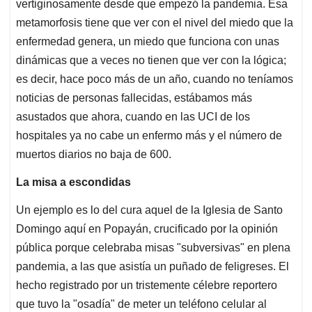
vertiginosamente desde que empezó la pandemia. Esa
A
o
d
d
p
o
I
s
metamorfosis tiene que ver con el nivel del miedo que la
p
k
n
enfermedad genera, un miedo que funciona con unas
dinámicas que a veces no tienen que ver con la lógica;
es decir, hace poco más de un año, cuando no teníamos
noticias de personas fallecidas, estábamos más
asustados que ahora, cuando en las UCI de los
hospitales ya no cabe un enfermo más y el número de
muertos diarios no baja de 600.
La misa a escondidas
Un ejemplo es lo del cura aquel de la Iglesia de Santo
Domingo aquí en Popayán, crucificado por la opinión
pública porque celebraba misas "subversivas" en plena
pandemia, a las que asistía un puñado de feligreses. El
hecho registrado por un tristemente célebre reportero
que tuvo la "osadía" de meter un teléfono celular al