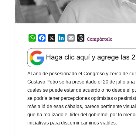
W
F
X
L
E
T
Compártelo
h
a
i
m
h
a
c
n
a
r
t
e
k
i
e
s
b
e
l
a
A
o
d
d
Al año de posesionado el Congreso y cerca de cump
p
o
I
s
Gustavo Petro se ha presentado el 20 de julio una 
p
k
n
cuales se puede estar de acuerdo o no desde el pu
se podría tener percepciones optimistas o pesimis
más allá de esas cábalas, parece pertinente visual
que ha realizado el líder del gobierno, por lo men
iniciativas para discernir caminos viables.