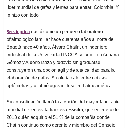
A
o
d
d
p
o
I
s
líder mundial de gafas y lentes para entrar Colombia. Y
p
k
n
lo hizo con todo.
Servioptica
nació como un pequeño laboratorio
oftalmológico familiar hace cuarenta años al norte de
Bogotá hace 40 años. Álvaro Chajín, un ingeniero
industrial de la Universidad INCCA se unió con Adriana
Gómez y Alberto Isaza y todavía sin graduarse,
construyeron una opción ágil y de alta calidad para la
elaboración de gafas. Su oferta caló entre ópticas,
optómetras y oftalmólogos incluso en Latinoamérica.
Su consolidación llamó la atención del mayor fabricante
mundial de lentes, la francesa
Essilor,
que en enero del
2013 quién adquirió el 51 % de la compañía donde
Chajin continuó como gerente y miembro del Consejo