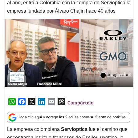
al año, entró a Colombia con la compra de Servioptica la
empresa fundada por Álvaro Chajin hace 40 años
W
F
X
L
E
T
Compártelo
h
a
i
m
h
a
c
n
a
r
t
e
k
i
e
La empresa colombiana
Servioptica
fue el camino que
s
b
e
l
a
encontraron los italo-franceses de EssilorLuxottica, la