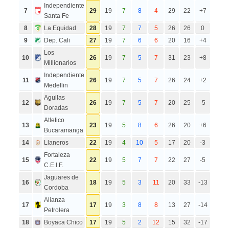
Independiente
7
29
19
7
8
4
29
22
+7
Santa Fe
8
La Equidad
28
19
7
7
5
26
26
0
9
Dep. Cali
27
19
7
6
6
20
16
+4
Los
10
26
19
7
5
7
31
23
+8
Millionarios
Independiente
11
26
19
7
5
7
26
24
+2
Medellin
Aguilas
12
26
19
7
5
7
20
25
-5
Doradas
Atletico
13
23
19
5
8
6
26
20
+6
Bucaramanga
14
Llaneros
22
19
4
10
5
17
20
-3
Fortaleza
15
22
19
5
7
7
22
27
-5
C.E.I.F.
Jaguares de
16
18
19
5
3
11
20
33
-13
Cordoba
Alianza
17
17
19
3
8
8
13
27
-14
Petrolera
18
Boyaca Chico
17
19
5
2
12
15
32
-17