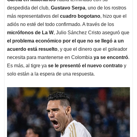
A
o
d
d
p
o
I
s
despedida del club,
Gustavo Serpa
, uno de los rostros
p
k
n
más representativos del
cuadro bogotano
, hizo que el
adiós no esté del todo confirmado. A través de los
micrófonos de La W
, Julio Sánchez Cristo aseguró que
el problema económico por el que no se llegó a un
acuerdo está resuelto
, y que el dinero que el goleador
necesita para mantenerse en Colombia
ya se encontró
.
Es más, al tigre ya
se le presentó el nuevo contrato
y
solo están a la espera de una respuesta.