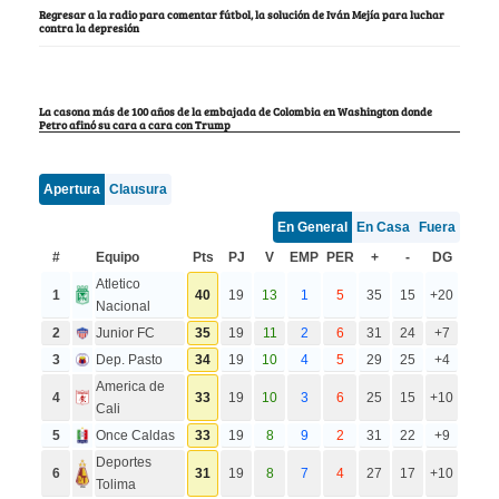
Regresar a la radio para comentar fútbol, la solución de Iván Mejía para luchar
contra la depresión
La casona más de 100 años de la embajada de Colombia en Washington donde
Petro afinó su cara a cara con Trump
Apertura
Clausura
En General
En Casa
Fuera
#
Equipo
Pts
PJ
V
EMP
PER
+
-
DG
Atletico
1
40
19
13
1
5
35
15
+20
Nacional
2
Junior FC
35
19
11
2
6
31
24
+7
3
Dep. Pasto
34
19
10
4
5
29
25
+4
America de
4
33
19
10
3
6
25
15
+10
Cali
5
Once Caldas
33
19
8
9
2
31
22
+9
Deportes
6
31
19
8
7
4
27
17
+10
Tolima