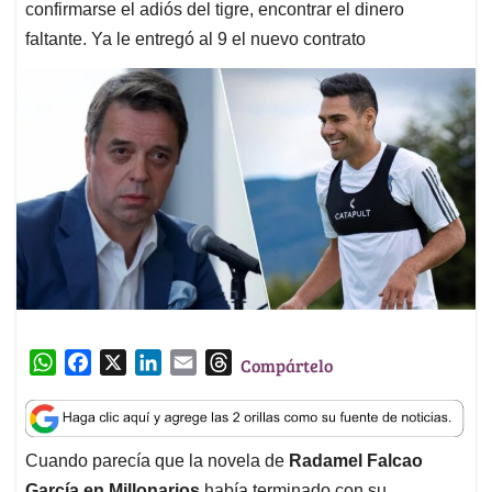
confirmarse el adiós del tigre, encontrar el dinero
faltante. Ya le entregó al 9 el nuevo contrato
W
F
X
L
E
T
Compártelo
h
a
i
m
h
a
c
n
a
r
t
e
k
i
e
Cuando parecía que la novela de
Radamel Falcao
s
b
e
l
a
García en Millonarios
había terminado con su