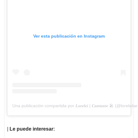
Ver esta publicación en Instagram
Una publicación compartida por 𝑳𝒐𝒓𝒆𝒍𝒆𝒊 | 𝑪𝒂𝒏𝒕𝒂𝒏𝒕𝒆 🎤 (@loreleita
|
Le puede interesar: