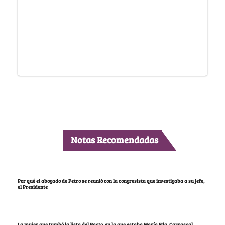
Notas Recomendadas
Por qué el abogado de Petro se reunió con la congresista que investigaba a su jefe,
el Presidente
La mujer que tumbó la lista del Pacto, en la que estaba María Fda. Carrascal,