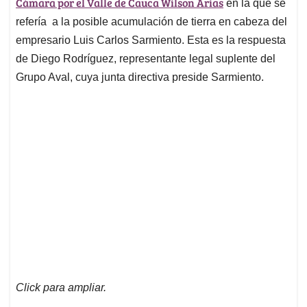
p
o
I
s
Cámara por el Valle de Cauca Wilson Arias
en la que se
p
k
n
refería a la posible acumulación de tierra en cabeza del
empresario Luis Carlos Sarmiento. Esta es la respuesta
de Diego Rodríguez, representante legal suplente del
Grupo Aval, cuya junta directiva preside Sarmiento.
Click para ampliar.