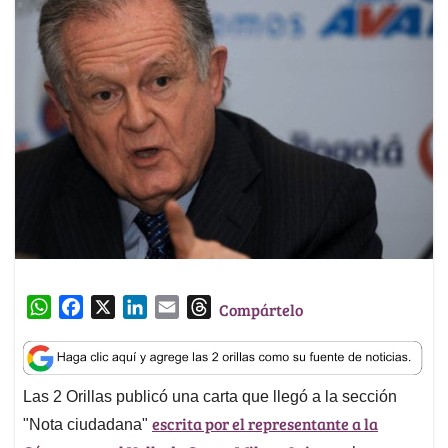
W
F
X
L
E
T
Compártelo
h
a
i
m
h
a
c
n
a
r
t
e
k
i
e
Las 2 Orillas publicó una carta que llegó a la sección
s
b
e
l
a
escrita por el representante a la
A
o
d
d
"Nota ciudadana"