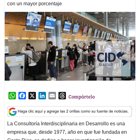
con un mayor porcentaje
W
F
X
L
E
T
Compártelo
h
a
i
m
h
a
c
n
a
r
t
e
k
i
e
La Consultoría Interdisciplinaria en Desarrollo es una
s
b
e
l
a
empresa que, desde 1977, año en que fue fundada en
A
o
d
d