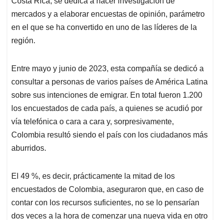
p
o
I
s
Costa Rica, se dedica a hacer investigación de
p
k
n
mercados y a elaborar encuestas de opinión, parámetro
en el que se ha convertido en uno de las líderes de la
región.
Entre mayo y junio de 2023, esta compañía se dedicó a
consultar a personas de varios países de América Latina
sobre sus intenciones de emigrar. En total fueron 1.200
los encuestados de cada país, a quienes se acudió por
vía telefónica o cara a cara y, sorpresivamente,
Colombia resultó siendo el país con los ciudadanos más
aburridos.
El 49 %, es decir, prácticamente la mitad de los
encuestados de Colombia, aseguraron que, en caso de
contar con los recursos suficientes, no se lo pensarían
dos veces a la hora de comenzar una nueva vida en otro