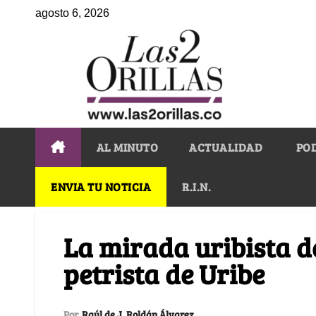
agosto 6, 2026
AL MINUTO
ACTUALIDAD
PO
ENVIA TU NOTICIA
R.I.N.
La mirada uribista de
petrista de Uribe
Por
Raúl de J. Roldán Álvarez