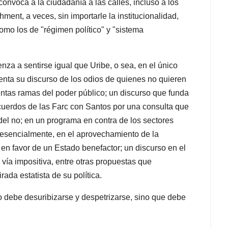
onvoca a la ciudadanía a las calles, incluso a los
ment, a veces, sin importarle la institucionalidad,
o los de "régimen político" y "sistema
a a sentirse igual que Uribe, o sea, en el único
enta su discurso de los odios de quienes no quieren
intas ramas del poder público; un discurso que funda
cuerdos de las Farc con Santos por una consulta que
del no; en un programa en contra de los sectores
, esencialmente, en el aprovechamiento de la
 en favor de un Estado benefactor; un discurso en el
a vía impositiva, entre otras propuestas que
ada estatista de su política.
o debe desuribizarse y despetrizarse, sino que debe