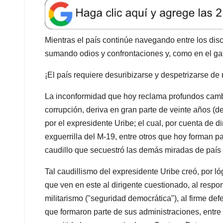
a
c
n
a
r
t
e
k
i
e
s
b
e
l
a
A
o
d
d
Mientras el país continúe navegando entre los disc
p
o
I
s
sumando odios y confrontaciones y, como en el gat
p
k
n
¡El país requiere desuribizarse y despetrizarse d
La inconformidad que hoy reclama profundos camb
corrupción, deriva en gran parte de veinte años (
por el expresidente Uribe; el cual, por cuenta de di
exguerrilla del M-19, entre otros que hoy forman p
caudillo que secuestró las demás miradas de país q
Tal caudillismo del expresidente Uribe creó, por lóg
que ven en este al dirigente cuestionado, al respon
militarismo ("seguridad democrática"), al firme d
que formaron parte de sus administraciones, entre