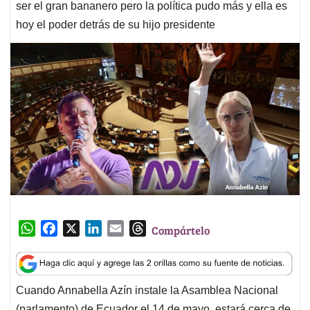
ser el gran bananero pero la política pudo más y ella es
hoy el poder detrás de su hijo presidente
W
F
X
L
E
T
Compártelo
h
a
i
m
h
a
c
n
a
r
t
e
k
i
e
Cuando Annabella Azín instale la Asamblea Nacional
s
b
e
l
a
(parlamento) de Ecuador el 14 de mayo, estará cerca de