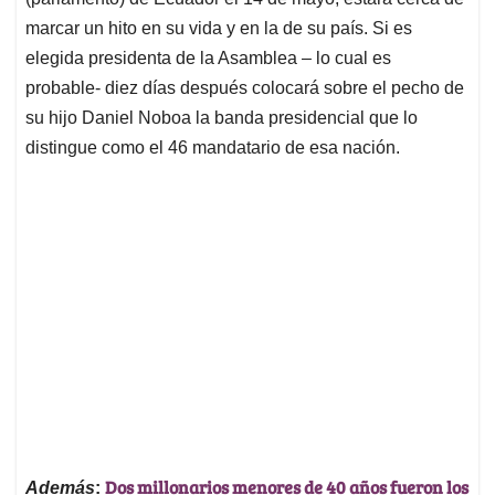
A
o
d
d
p
o
I
s
marcar un hito en su vida y en la de su país. Si es
p
k
n
elegida presidenta de la Asamblea – lo cual es
probable- diez días después colocará sobre el pecho de
su hijo Daniel Noboa la banda presidencial que lo
distingue como el 46 mandatario de esa nación.
Dos millonarios menores de 40 años fueron los
Además
: