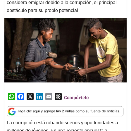
considera emigrar debido a la corrupción, el principal
obstáculo para su propio potencial
W
F
X
L
E
T
Compártelo
h
a
i
m
h
a
c
n
a
r
t
e
k
i
e
La corrupción está robando sueños y oportunidades a
s
b
e
l
a
millones de jóvenes. En una reciente encuesta a