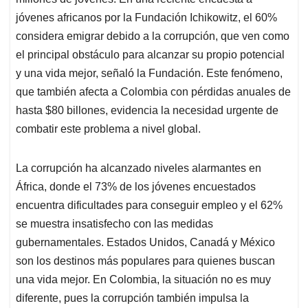
A
o
d
d
p
o
I
s
jóvenes africanos por la Fundación Ichikowitz, el 60%
p
k
n
considera emigrar debido a la corrupción, que ven como
el principal obstáculo para alcanzar su propio potencial
y una vida mejor, señaló la Fundación. Este fenómeno,
que también afecta a Colombia con pérdidas anuales de
hasta $80 billones, evidencia la necesidad urgente de
combatir este problema a nivel global.
La corrupción ha alcanzado niveles alarmantes en
África, donde el 73% de los jóvenes encuestados
encuentra dificultades para conseguir empleo y el 62%
se muestra insatisfecho con las medidas
gubernamentales. Estados Unidos, Canadá y México
son los destinos más populares para quienes buscan
una vida mejor. En Colombia, la situación no es muy
diferente, pues la corrupción también impulsa la