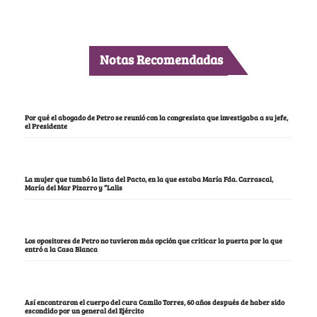
Notas Recomendadas
Por qué el abogado de Petro se reunió con la congresista que investigaba a su jefe,
el Presidente
La mujer que tumbó la lista del Pacto, en la que estaba María Fda. Carrascal,
María del Mar Pizarro y “Lalis
Los opositores de Petro no tuvieron más opción que criticar la puerta por la que
entró a la Casa Blanca
Así encontraron el cuerpo del cura Camilo Torres, 60 años después de haber sido
escondido por un general del Ejército