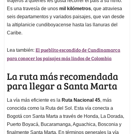
p
o
I
s
viajeros a quienes les gusta recorrer el país a su ritmo.
p
k
n
Es una travesía de unos
mil kilómetros
, que atraviesa
seis departamentos y variados paisajes, que van desde
la altiplanicie cundiboyacense hasta las llanuras del
Caribe.
El pueblito escondido de Cundinamarca
Lea también:
para conocer los paisajes más lindos de Colombia
La ruta más recomendada
para llegar a Santa Marta
La vía más eficiente es la
Ruta Nacional 45
, más
conocida como la Ruta del Sol. Esta vía conecta a
Bogotá con Santa Marta a través de Honda, La Dorada,
Puerto Boyacá, Bucaramanga, Aguachica, Bosconia y
finalmente Santa Marta. En términos generales la vía