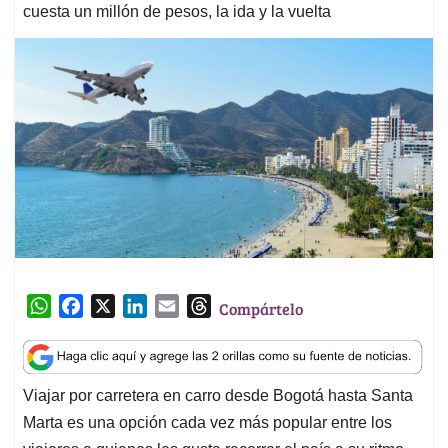
cuesta un millón de pesos, la ida y la vuelta
W
F
X
L
E
T
Compártelo
h
a
i
m
h
a
c
n
a
r
t
e
k
i
e
Viajar por carretera en carro desde Bogotá hasta Santa
s
b
e
l
a
Marta es una opción cada vez más popular entre los
A
o
d
d