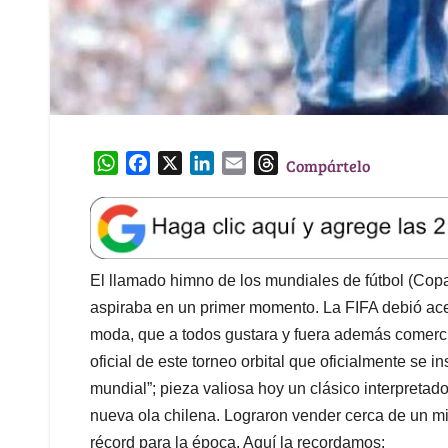
W
F
X
L
E
T
Compártelo
h
a
i
m
h
a
c
n
a
r
t
e
k
i
e
s
b
e
l
a
A
o
d
d
El llamado himno de los mundiales de fútbol (Cop
p
o
I
s
aspiraba en un primer momento. La FIFA debió ace
p
k
n
moda, que a todos gustara y fuera además comerci
oficial de este torneo orbital que oficialmente se i
mundial”; pieza valiosa hoy un clásico interpretad
nueva ola chilena. Lograron vender cerca de un mi
récord para la época. Aquí la recordamos: