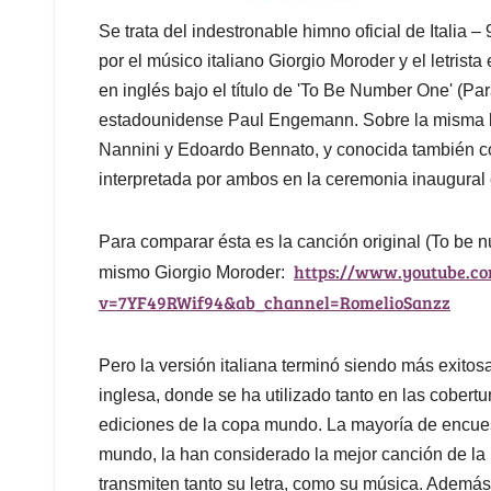
Se trata del indestronable himno oficial de Italia 
por el músico italiano Giorgio Moroder y el letris
en inglés bajo el título de 'To Be Number One' (Par
estadounidense Paul Engemann. Sobre la misma bas
Nannini y Edoardo Bennato, y conocida también c
interpretada por ambos en la ceremonia inaugura
Para comparar ésta es la canción original (To be 
https://www.youtube.c
mismo Giorgio Moroder:
v=7YF49RWif94&ab_channel=RomelioSanzz
Pero la versión italiana terminó siendo más exitosa
inglesa, donde se ha utilizado tanto en las cobertur
ediciones de la copa mundo. La mayoría de encues
mundo, la han considerado la mejor canción de la 
transmiten tanto su letra, como su música. Además