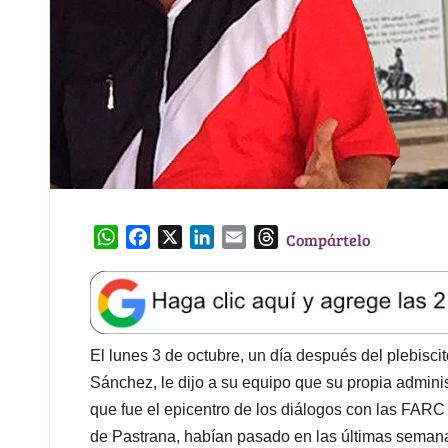
W
F
X
L
E
T
Compártelo
h
a
i
m
h
a
c
n
a
r
t
e
k
i
e
s
b
e
l
a
A
o
d
d
El lunes 3 de octubre, un día después del plebisc
p
o
I
s
Sánchez, le dijo a su equipo que su propia adminis
p
k
n
que fue el epicentro de los diálogos con las FARC
de Pastrana, habían pasado en las últimas seman