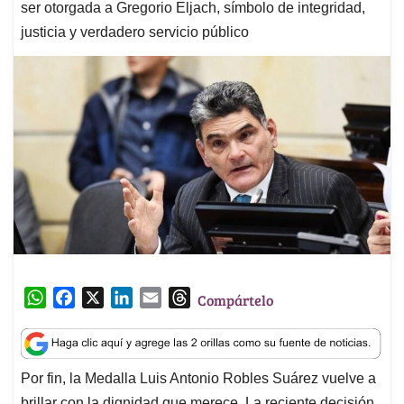
ser otorgada a Gregorio Eljach, símbolo de integridad,
justicia y verdadero servicio público
W
F
X
L
E
T
Compártelo
h
a
i
m
h
a
c
n
a
r
t
e
k
i
e
Por fin, la Medalla Luis Antonio Robles Suárez vuelve a
s
b
e
l
a
brillar con la dignidad que merece. La reciente decisión