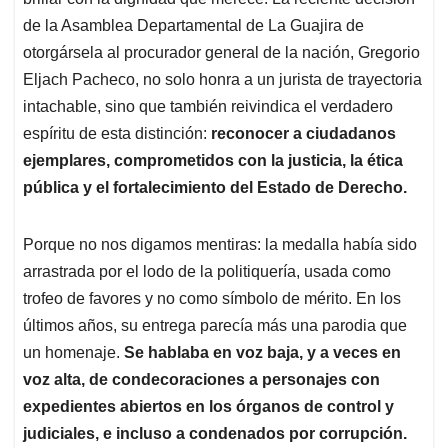
A
o
d
d
p
o
I
s
de la Asamblea Departamental de La Guajira de
p
k
n
otorgársela al procurador general de la nación, Gregorio
Eljach Pacheco, no solo honra a un jurista de trayectoria
intachable, sino que también reivindica el verdadero
espíritu de esta distinción:
reconocer a ciudadanos
ejemplares, comprometidos con la justicia, la ética
pública y el fortalecimiento del Estado de Derecho.
Porque no nos digamos mentiras: la medalla había sido
arrastrada por el lodo de la politiquería, usada como
trofeo de favores y no como símbolo de mérito. En los
últimos años, su entrega parecía más una parodia que
un homenaje.
Se hablaba en voz baja, y a veces en
voz alta, de condecoraciones a personajes con
expedientes abiertos en los órganos de control y
judiciales, e incluso a condenados por corrupción.