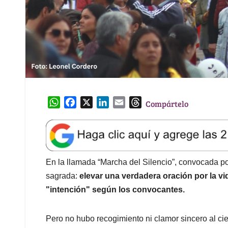
W
F
X
L
E
T
Compártelo
h
a
i
m
h
a
c
n
a
r
t
e
k
i
e
s
b
e
l
a
A
o
d
d
En la llamada “Marcha del Silencio”, convocada po
p
o
I
s
sagrada:
elevar una verdadera oración por la vid
p
k
n
"intención" según los convocantes.
Pero no hubo recogimiento ni clamor sincero al ci