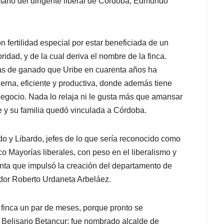
mano del dirigente liberal de Córdoba, Edmundo
 fertilidad especial por estar beneficiada de un
oridad, y de la cual deriva el nombre de la finca.
zas de ganado que Uribe en cuarenta años ha
rna, eficiente y productiva, donde además tiene
gocio. Nada lo relaja ni le gusta más que amansar
e y su familia quedó vinculada a Córdoba.
y Libardo, jefes de lo que sería reconocido como
co Mayorías liberales, con peso en el liberalismo y
 junta que impulsó la creación del departamento de
dor Roberto Urdaneta Arbeláez.
a finca un par de meses, porque pronto se
Belisario Betancur: fue nombrado alcalde de