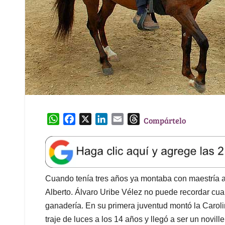
W
F
X
L
E
T
Compártelo
h
a
i
m
h
a
c
n
a
r
t
e
k
i
e
s
b
e
l
a
A
o
d
d
Cuando tenía tres años ya montaba con maestría a 
p
o
I
s
Alberto. Álvaro Uribe Vélez no puede recordar cua
p
k
n
ganadería. En su primera juventud montó la Caroli
traje de luces a los 14 años y llegó a ser un novil