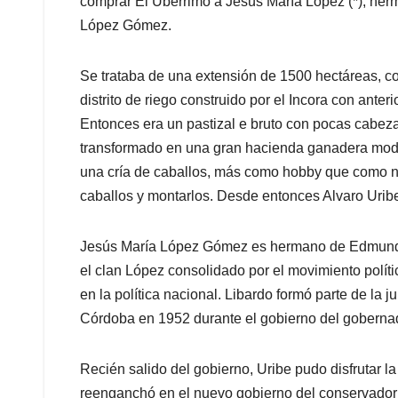
comprar El Ubérrimo a Jesús María López (*), her
López Gómez.
Se trataba de una extensión de 1500 hectáreas, con
distrito de riego construido por el Incora con anteri
Entonces era un pastizal e bruto con pocas cabe
transformado en una gran hacienda ganadera mode
una cría de caballos, más como hobby que como ne
caballos y montarlos. Desde entonces Alvaro Urib
Jesús María López Gómez es hermano de Edmundo 
el clan López consolidado por el movimiento políti
en la política nacional. Libardo formó parte de la
Córdoba en 1952 durante el gobierno del goberna
Recién salido del gobierno, Uribe pudo disfrutar l
reenganchó en el nuevo gobierno del conservador 