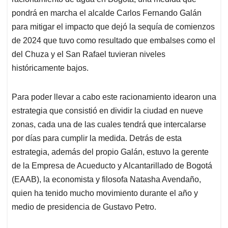
A
o
d
d
p
o
I
s
pondrá en marcha el alcalde Carlos Fernando Galán
p
k
n
para mitigar el impacto que dejó la sequía de comienzos
de 2024 que tuvo como resultado que embalses como el
del Chuza y el San Rafael tuvieran niveles
históricamente bajos.
Para poder llevar a cabo este racionamiento idearon una
estrategia que consistió en dividir la ciudad en nueve
zonas, cada una de las cuales tendrá que intercalarse
por días para cumplir la medida. Detrás de esta
estrategia, además del propio Galán, estuvo la gerente
de la Empresa de Acueducto y Alcantarillado de Bogotá
(EAAB), la economista y filosofa Natasha Avendaño,
quien ha tenido mucho movimiento durante el año y
medio de presidencia de Gustavo Petro.