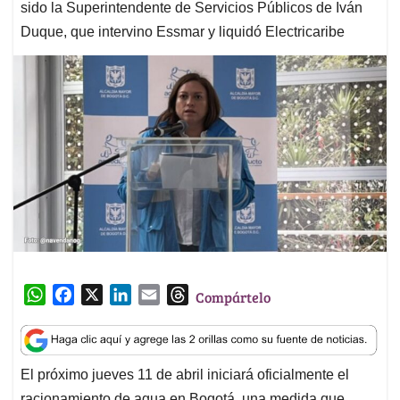
sido la Superintendente de Servicios Públicos de Iván
Duque, que intervino Essmar y liquidó Electricaribe
W
F
X
L
E
T
Compártelo
h
a
i
m
h
a
c
n
a
r
t
e
k
i
e
El próximo jueves 11 de abril iniciará oficialmente el
s
b
e
l
a
racionamiento de agua en Bogotá, una medida que