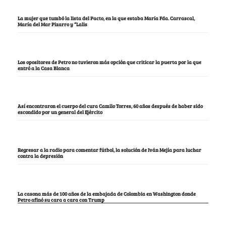
La mujer que tumbó la lista del Pacto, en la que estaba María Fda. Carrascal,
María del Mar Pizarro y “Lalis
Los opositores de Petro no tuvieron más opción que criticar la puerta por la que
entró a la Casa Blanca
Así encontraron el cuerpo del cura Camilo Torres, 60 años después de haber sido
escondido por un general del Ejército
Regresar a la radio para comentar fútbol, la solución de Iván Mejía para luchar
contra la depresión
La casona más de 100 años de la embajada de Colombia en Washington donde
Petro afinó su cara a cara con Trump