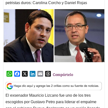
petristas duros: Carolina Corcho y Daniel Rojas
W
F
X
L
E
T
Compártelo
h
a
i
m
h
a
c
n
a
r
t
e
k
i
e
El exsenador Mauricio Lizcano fue uno de los tres
s
b
e
l
a
escogidos por Gustavo Petro para liderar el empalme
A
o
d
d