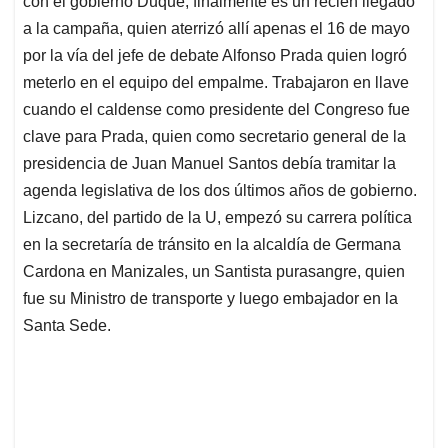
p
o
I
s
con el gobierno Duque, finalmente es un recién llegado
p
k
n
a la campaña, quien aterrizó allí apenas el 16 de mayo
por la vía del jefe de debate Alfonso Prada quien logró
meterlo en el equipo del empalme. Trabajaron en llave
cuando el caldense como presidente del Congreso fue
clave para Prada, quien como secretario general de la
presidencia de Juan Manuel Santos debía tramitar la
agenda legislativa de los dos últimos años de gobierno.
Lizcano, del partido de la U, empezó su carrera política
en la secretaría de tránsito en la alcaldía de Germana
Cardona en Manizales, un Santista purasangre, quien
fue su Ministro de transporte y luego embajador en la
Santa Sede.