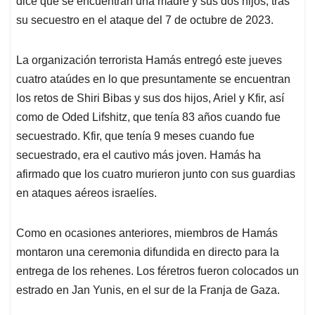
p
o
I
s
dice que se encuentran una madre y sus dos hijos, tras
p
k
n
su secuestro en el ataque del 7 de octubre de 2023.
La organización terrorista Hamás entregó este jueves
cuatro ataúdes en lo que presuntamente se encuentran
los retos de Shiri Bibas y sus dos hijos, Ariel y Kfir, así
como de Oded Lifshitz, que tenía 83 años cuando fue
secuestrado. Kfir, que tenía 9 meses cuando fue
secuestrado, era el cautivo más joven. Hamás ha
afirmado que los cuatro murieron junto con sus guardias
en ataques aéreos israelíes.
Como en ocasiones anteriores, miembros de Hamás
montaron una ceremonia difundida en directo para la
entrega de los rehenes. Los féretros fueron colocados un
estrado en Jan Yunis, en el sur de la Franja de Gaza.