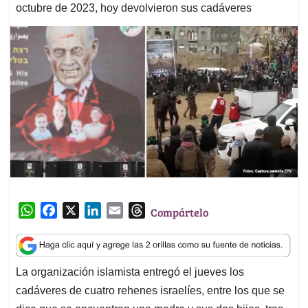
octubre de 2023, hoy devolvieron sus cadáveres
W
F
X
L
E
T
Compártelo
h
a
i
m
h
a
c
n
a
r
t
e
k
i
e
La organización islamista entregó el jueves los
s
b
e
l
a
cadáveres de cuatro rehenes israelíes, entre los que se
A
o
d
d