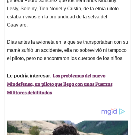
p
o
I
s
general Pedro Sánchez que los hermanos Mucutuy:
p
k
n
Lesly, Soleiny, Tien Noriel y Cristin, de la etnia uitoto
estaban vivos en la profundidad de la selva del
Guaviare.
Días antes la avioneta en la que se transportaban con su
mamá sufrió un accidente, ella no sobrevivió ni tampoco
el piloto, pero no encontraron los cuerpos de los niños.
Los problemas del nuevo
Le podría interesar:
Mindefensa, un piloto que llega con unas Fuerzas
Militares debilitadas