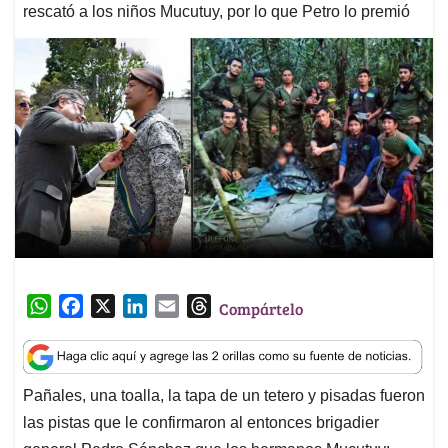
rescató a los niños Mucutuy, por lo que Petro lo premió
W
F
X
L
E
T
Compártelo
h
a
i
m
h
a
c
n
a
r
t
e
k
i
e
Pañales, una toalla, la tapa de un tetero y pisadas fueron
s
b
e
l
a
las pistas que le confirmaron al entonces brigadier
A
o
d
d