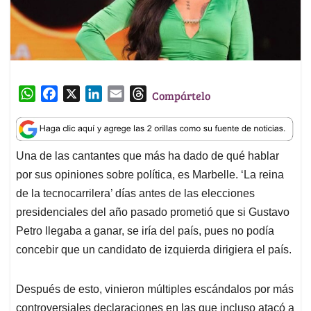
W
F
X
L
E
T
Compártelo
h
a
i
m
h
a
c
n
a
r
t
e
k
i
e
Una de las cantantes que más ha dado de qué hablar
s
b
e
l
a
por sus opiniones sobre política, es Marbelle. ‘La reina
A
o
d
d
p
o
I
s
de la tecnocarrilera’ días antes de las elecciones
p
k
n
presidenciales del año pasado prometió que si Gustavo
Petro llegaba a ganar, se iría del país, pues no podía
concebir que un candidato de izquierda dirigiera el país.
Después de esto, vinieron múltiples escándalos por más
controversiales declaraciones en las que incluso atacó a