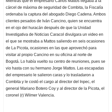
Mientras que el empresario Carlos Mattos llegaba a la
s
b
e
l
a
cárcel de máxima de seguridad de Combita, la Fiscalía
A
o
d
d
p
o
I
s
ordenaba la captura del abogado Diego Cadena. Ambos
p
k
n
clientes pesados de Iván Cancino, quien se encuentra
en el ojo del huracán después de que la Unidad
Investigativa de Noticias Caracol divulgara un video en
el que se mostraba a Mattos saliendo en seis ocasiones
de La Picota, ocasiones en las que aprovechó para
visitar al propio Cancino en su oficina al norte de
Bogotá. Lo había vuelto su centro de reuniones, pues se
vio hasta con su hermano Jorge Mattos. Las escapadas
del empresario le salieron caras y lo trasladaron a
Combita y le costó el cargo al director del Inpec, el
general Mariano Botero Coy y al director de la Picota, el
coronel (r) Wilmer Valencia.