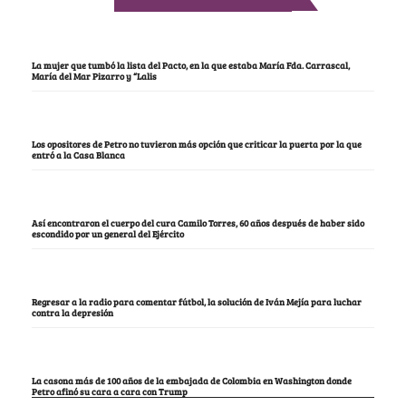
La mujer que tumbó la lista del Pacto, en la que estaba María Fda. Carrascal,
María del Mar Pizarro y “Lalis
Los opositores de Petro no tuvieron más opción que criticar la puerta por la que
entró a la Casa Blanca
Así encontraron el cuerpo del cura Camilo Torres, 60 años después de haber sido
escondido por un general del Ejército
Regresar a la radio para comentar fútbol, la solución de Iván Mejía para luchar
contra la depresión
La casona más de 100 años de la embajada de Colombia en Washington donde
Petro afinó su cara a cara con Trump