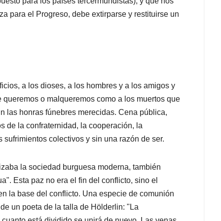
uesto para los países tercermundistas), y que nos
za para el Progreso, debe extirparse y restituirse un
ificios, a los dioses, a los hombres y a los amigos y
 que queremos o malqueremos como a los muertos que
in las honras fúnebres merecidas. Cena pública,
s de la confraternidad, la cooperación, la
 sufrimientos colectivos y sin una razón de ser.
erizaba la sociedad burguesa moderna, también
. Esta paz no era el fin del conflicto, sino el
en la base del conflicto. Una especie de comunión
e un poeta de la talla de Hölderlin: "La
o cuanto está dividido se unirá de nuevo. Las venas