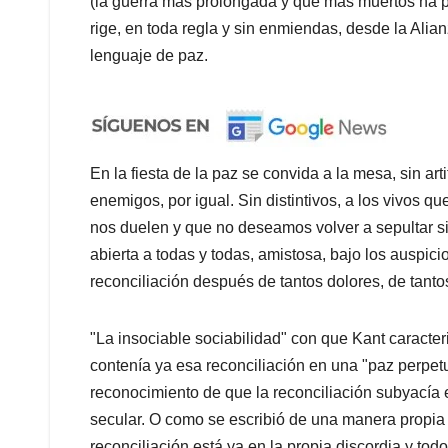
(la guerra más prolongada y que más muertos ha p
rige, en toda regla y sin enmiendas, desde la Alian
lenguaje de paz.
En la fiesta de la paz se convida a la mesa, sin art
enemigos, por igual. Sin distintivos, a los vivos
nos duelen y que no deseamos volver a sepultar s
abierta a todas y todas, amistosa, bajo los auspicio
reconciliación después de tantos dolores, de tantos
"La insociable sociabilidad" con que Kant caract
contenía ya esa reconciliación en una "paz perpetua"
reconocimiento de que la reconciliación subyacía 
secular. O como se escribió de una manera propia d
reconciliación está ya en la propia discordia y tod