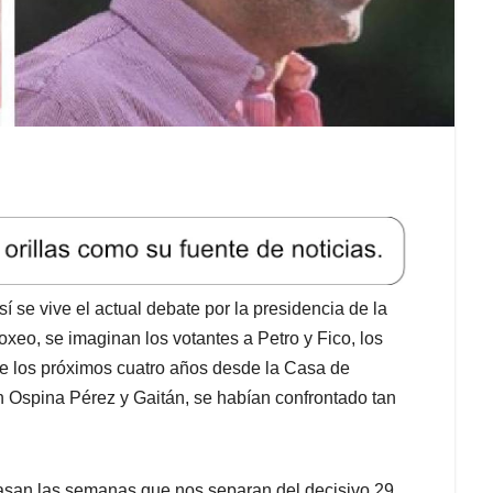
í se vive el actual debate por la presidencia de la
xeo, se imaginan los votantes a Petro y Fico, los
te los próximos cuatro años desde la Casa de
n Ospina Pérez y Gaitán, se habían confrontado tan
asan las semanas que nos separan del decisivo 29