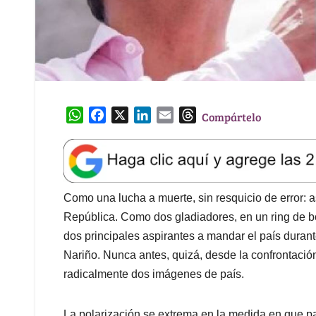
W
F
X
L
E
T
Compártelo
h
a
i
m
h
a
c
n
a
r
t
e
k
i
e
s
b
e
l
a
A
o
d
d
Como una lucha a muerte, sin resquicio de error: as
p
o
I
s
República. Como dos gladiadores, en un ring de bo
p
k
n
dos principales aspirantes a mandar el país duran
Nariño. Nunca antes, quizá, desde la confrontació
radicalmente dos imágenes de país.
La polarización se extrema en la medida en que p