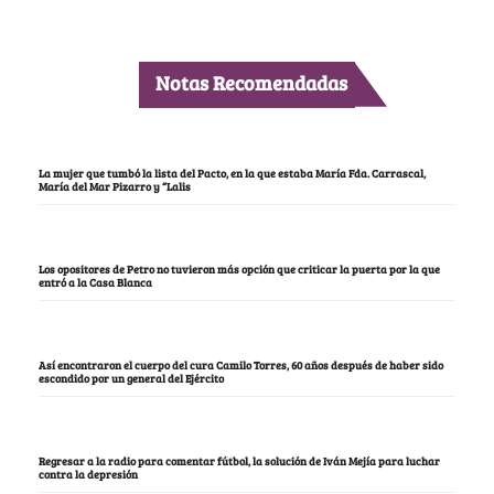
Notas Recomendadas
La mujer que tumbó la lista del Pacto, en la que estaba María Fda. Carrascal,
María del Mar Pizarro y “Lalis
Los opositores de Petro no tuvieron más opción que criticar la puerta por la que
entró a la Casa Blanca
Así encontraron el cuerpo del cura Camilo Torres, 60 años después de haber sido
escondido por un general del Ejército
Regresar a la radio para comentar fútbol, la solución de Iván Mejía para luchar
contra la depresión