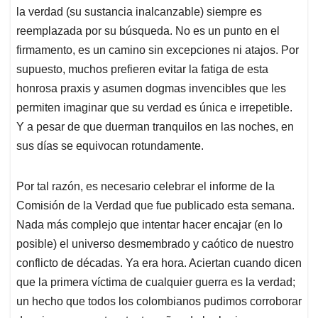
p
o
I
s
la verdad (su sustancia inalcanzable) siempre es
p
k
n
reemplazada por su búsqueda. No es un punto en el
firmamento, es un camino sin excepciones ni atajos. Por
supuesto, muchos prefieren evitar la fatiga de esta
honrosa praxis y asumen dogmas invencibles que les
permiten imaginar que su verdad es única e irrepetible.
Y a pesar de que duerman tranquilos en las noches, en
sus días se equivocan rotundamente.
Por tal razón, es necesario celebrar el informe de la
Comisión de la Verdad que fue publicado esta semana.
Nada más complejo que intentar hacer encajar (en lo
posible) el universo desmembrado y caótico de nuestro
conflicto de décadas. Ya era hora. Aciertan cuando dicen
que la primera víctima de cualquier guerra es la verdad;
un hecho que todos los colombianos pudimos corroborar