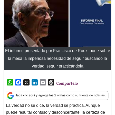
El informe presentado por Francisco de Roux, pone sobre
la mesa la imperiosa necesidad de seguir buscando la
verdad: seguir practicándola
W
F
X
L
E
T
Compártelo
h
a
i
m
h
a
c
n
a
r
t
e
k
i
e
La verdad no se dice, la verdad se practica. Aunque
s
b
e
l
a
puede resultar confuso y desconcertante, la certeza de
A
o
d
d