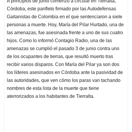
A principios de junio comenzó a circular en Tierralta,
s
b
e
l
a
Córdoba, este panfleto firmado por las Autodefensas
A
o
d
d
p
o
I
s
Gaitanistas de Colombia en el que sentenciaron a siete
p
k
n
personas a muerte. Hoy, María del Pilar Hurtado, una de
las amenazas, fue asesinada frente a uno de sus cuatro
hijos. Como lo informó Contagio Radio, una de las
amenazas se cumplió el pasado 3 de junio contra uno
de los ocupantes de tierras, que resultó muerto tras
recibir varios disparos. Con María del Pilar ya son dos
los líderes asesinados en Córdoba ante la pasividad de
las autoridades, que ven cómo los paras van tachando
nombres de esta lista de la muerte que tiene
aterrorizados a los habitantes de Tierralta.