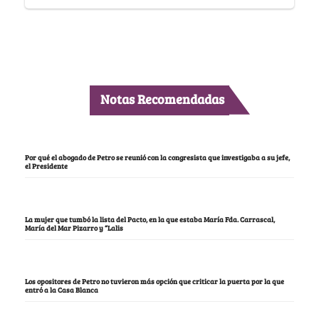
Notas Recomendadas
Por qué el abogado de Petro se reunió con la congresista que investigaba a su jefe,
el Presidente
La mujer que tumbó la lista del Pacto, en la que estaba María Fda. Carrascal,
María del Mar Pizarro y “Lalis
Los opositores de Petro no tuvieron más opción que criticar la puerta por la que
entró a la Casa Blanca