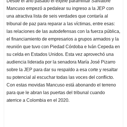
Desde el año pasado el exjefe paramilitar Salvatore
s
b
e
l
a
Mancuso empezó a pedalear su ingreso a la JEP con
A
o
d
d
p
o
I
s
una atractiva lista de seis verdades que contaría al
p
k
n
tribunal de paz para reparar a las víctimas, entre esas:
las relaciones de las autodefensas con la fuerza pública,
el financiamiento de empresarios a grupos armados y la
reunión que tuvo con Piedad Córdoba e Iván Cepeda en
su celda en Estados Unidos. Esta vez aprovechó una
audiencia liderada por la senadora María José Pizarro
sobre la JEP para dar su respaldo a esa corte y resaltar
su potencial al escuchar todas las voces del conflicto.
Con estas movidas Mancuso está abonando el terreno
para que le abran las puertas del tribunal cuando
aterrice a Colombia en el 2020.