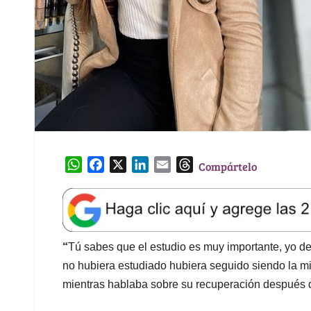
W
F
X
L
E
T
Compártelo
h
a
i
m
h
a
c
n
a
r
t
e
k
i
e
s
b
e
l
a
A
o
d
d
“
Tú sabes que el estudio es muy importante, yo d
p
o
I
s
no hubiera estudiado hubiera seguido siendo la 
p
k
n
mientras hablaba sobre su recuperación después d